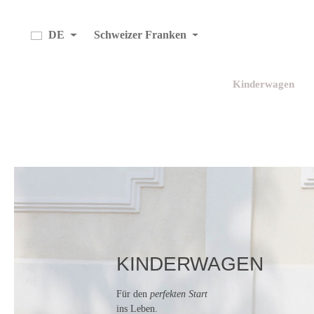
Zur Hauptnavigation springen
DE
Schweizer Franken
Kinderwagen
Bildergalerie überspringen
KINDERWAGEN
Für den
perfekten
Start
ins Leben.