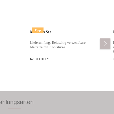
Tipp
Mattress Set
 den gewünschten Wert ein oder benutze die S
Lieferumfang: Beidseitig verwendbare
Matratze mit Kopfstütze
62,50 CHF*
ahlungsarten