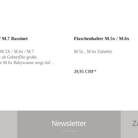
erheitsbügel sorgen für optimale
 und Flexibilität.
/ M.7 Bassinet
Flaschenhalter M.5x / M.6x
Produkt Anzahl: Gib
 M.5X / M.6x / M.7
M.5x , M.6x Zubehör
 ab GeburtDie große,
ete M.6x Babywanne sorgt dafür,
eborenes in den ersten Monaten
29,95 CHF*
uem unterwegs ist. Für kurze
nst du problemlos eine
tieren, so dass du noch
wegs bist. Besonders praktisch:
ativen TwinKonnektor kannst
miteinander verbinden und in
ter- oder Zwillingswagen
r Eltern, die mehr als ein
 trotzdem nicht auf die
Newsletter
Z
nes einzelnen Wagens verzichten
ze Die Matratze besteht aus
edlichen Lagen: Die erste