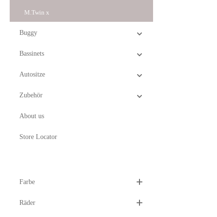
Sonnenschutz 
M.Twin x
schädlichen 
verschiedene
kannst du de
Buggy
auch vor ung
Wanne kann g
Bassinets
mitgelieferte
Kinderwagen 
Autositze
Memory Butt
werden.Matra
unterschiedli
Zubehör
einem luftdu
Mikroöffnung
About us
Kopfbereich. 
Reflux zu red
Atmung. Die 
Store Locator
aus Meshgewe
Atmungsfähig
sicherstellt,
und schlafen 
großzügige, 
Farbe
bietet eurem
Bequemlichkei
Räder
Sitzfläche un
und Fußstütz