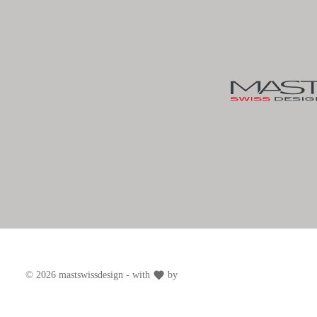
besteht aus ei
mit Mikroöffnu
Kopfbereich. D
Reflux zu redu
Atmung. Die zw
Wabenauflage 
die die Atmung
sicherstellt, s
und schlafen k
© 2026 mastswissdesign - with
by
Zenit Design