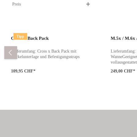
drehbare Sich
Preis
Unterstützung
Produktgalerie überspringen
Tipp
Cross x Back Pack
M.5x / M.6x 
Lieferumfang: Cross x Back Pack mit
Lieferumfang:
Wickelunterlage und Befestigungsstraps
WanneGeeignet
vollausgestatt
dass dein Neug
109,95 CHF*
249,00 CHF*
sicher und beq
Ausfahrten kan
Babyschale mon
flexibler unter
Mit dem innov
du zwei Wagen 
einen Geschwis
umwandeln – fü
Kind haben und
Flexibilität ei
möchten.Matrat
zwei unterschi