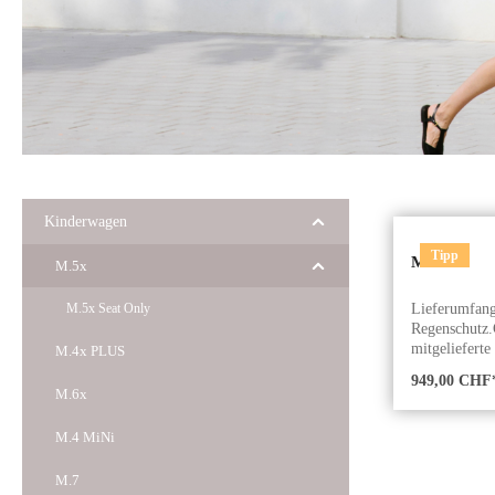
Kinderwagen
Tipp
M.5x
M.5x
Lieferumfang:
M.5x Seat Only
Regenschutz.
mitgeliefert
M.4x PLUS
ausgestattet 
949,00 CHF
luftdurchläss
M.6x
einen erhols
Wanne ist bes
M.4 MiNi
Luftzirkulati
am Boden, am
M.7
Babywanne öf