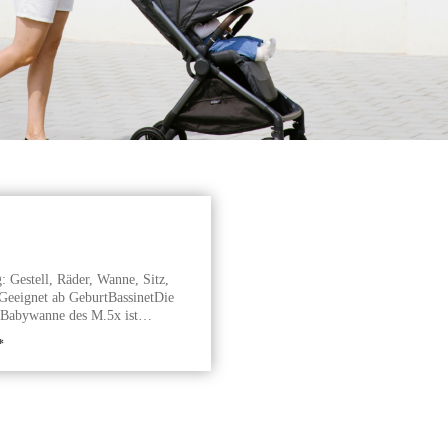
 Gestell, Räder, Wanne, Sitz,
Geeignet ab GeburtBassinetDie
e Babywanne des M.5x ist
mit einer sehr bequemen und
*
igen Matratze. Diese sorgt für
amen und sicheren Schlaf. Die
tens belüftet, um eine optimale
on zu gewährleisten. Du kannst sie
 Dach und im Kopfteil der
fnen. Der integrierte UV-Mesh-