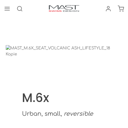
El 
enido principal
Silla de paseo
M.6x
Bildergalerie überspringen
Bildergalerie überspringen
M.6x
Urban, small,
reversible