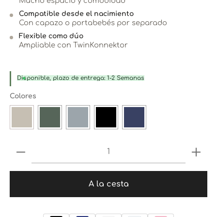
Mucho espacio y comodidad
Compatible desde el nacimiento
Con capazo o portabebés por separado
Flexible como dúo
Ampliable con TwinKonnektor
Disponible, plazo de entrega: 1-2 Semanas
Seleccione
Colores
LION
VOLCANIC ASH
KOALA
ONYX
BLUEBERRY
Produkt Anzahl: Gib den gewünschten 
A la cesta