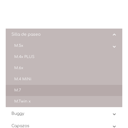
Silla de paseo
M.5x
M.4x PLUS
M.6x
M.4 MiNi
M.7
M.Twin x
Buggy
Capazos