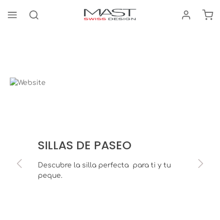
El 
enido principal
Silla de paseo
M.7
Bildergalerie überspringen
SILLAS DE PASEO
Descubre la silla perfecta para ti y tu
peque.