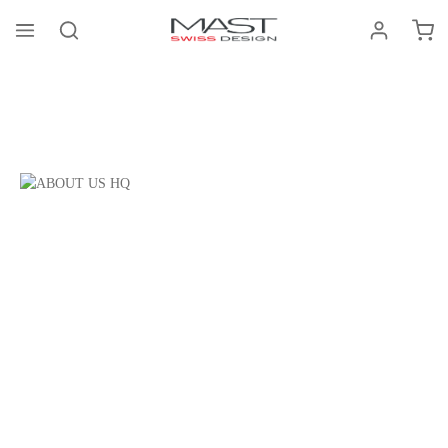
El c
enido principal
About us