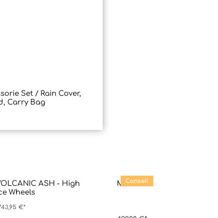
orie Set / Rain Cover,
kt Anzahl: Gib den gewünschten Wert
d, Carry Bag
Conseil
 VOLCANIC ASH - High
M.6x
ce Wheels
43,95 €*