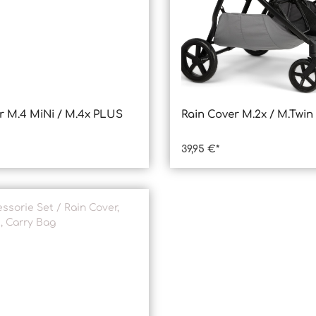
r M.4 MiNi / M.4x PLUS
Rain Cover M.2x / M.Twin
kt Anzahl: Gib den gewünschten Wert
Produkt Anzahl
39,95 €*