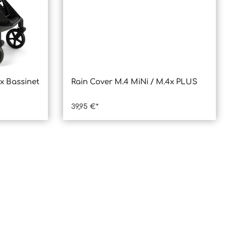
 x Bassinet
Rain Cover M.4 MiNi / M.4x PLUS
 ein oder benutze die Schaltfläche
: Gib den gewünschten Wert ein ode
Produkt Anzahl: Gib den
39,95 €*