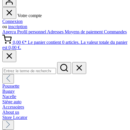
Votre compte
Connexion
ou
inscription
Aperçu
Profil personnel
Adresses
Moyens de paiement
Commandes
0,00 €*
Le panier contient 0 articles. La valeur totale du panier
est 0,00 €.
Poussette
Buggy
Nacelle
Siège auto
Accessoires
About us
Store Locator