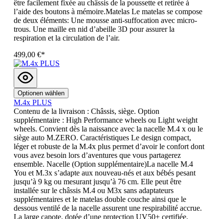
être facilement fixée au châssis de la poussette et retirée à
l’aide des boutons à mémoire.Matelas Le matelas se compose
de deux éléments: Une mousse anti-suffocation avec micro-
trous. Une maille en nid d’abeille 3D pour assurer la
respiration et la circulation de l’air.
499,00 €*
Optionen wählen
M.4x PLUS
Contenu de la livraison : Châssis, siège. Option
supplémentaire : High Performance wheels ou Light weight
wheels. Convient dès la naissance avec la nacelle M.4 x ou le
siège auto M.ZERO. Caractéristiques Le design compact,
léger et robuste de la M.4x plus permet d’avoir le confort dont
vous avez besoin lors d’aventures que vous partagerez
ensemble. Nacelle (Option supplémentaire)La nacelle M.4
You et M.3x s’adapte aux nouveau-nés et aux bébés pesant
jusqu’à 9 kg ou mesurant jusqu’à 76 cm. Elle peut être
installée sur le châssis M.4 ou M3x sans adaptateurs
supplémentaires et le matelas double couche ainsi que le
dessous ventilé de la nacelle assurent une respirabilité accrue.
La large capote, dotée d’une protection UV50+ certifiée,