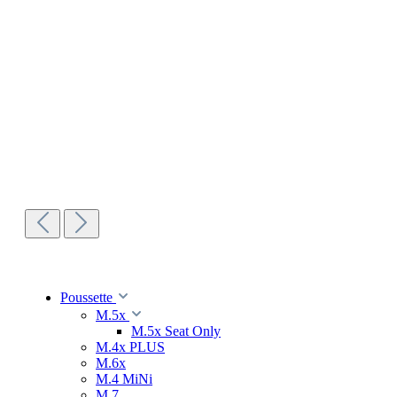
Poussette
M.5x
M.5x Seat Only
M.4x PLUS
M.6x
M.4 MiNi
M.7