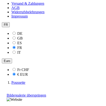
Versand & Zahlungen
AGB
Widerrufsbelehrungen
Impressum
FR
DE
GB
ES
FR
IT
Euro
Fr
CHF
€
EUR
Poussette
Bildergalerie überspringen