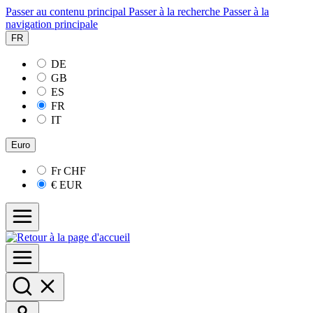
Passer au contenu principal
Passer à la recherche
Passer à la
navigation principale
FR
DE
GB
ES
FR
IT
Euro
Fr
CHF
€
EUR