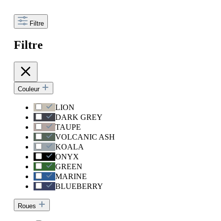
Filtre
Filtre
Couleur
LION
DARK GREY
TAUPE
VOLCANIC ASH
KOALA
ONYX
GREEN
MARINE
BLUEBERRY
Roues