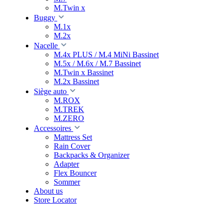
M.Twin x
Buggy
M.1x
M.2x
Nacelle
M.4x PLUS / M.4 MiNi Bassinet
M.5x / M.6x / M.7 Bassinet
M.Twin x Bassinet
M.2x Bassinet
Siège auto
M.ROX
M.TREK
M.ZERO
Accessoires
Mattress Set
Rain Cover
Backpacks & Organizer
Adapter
Flex Bouncer
Sommer
About us
Store Locator