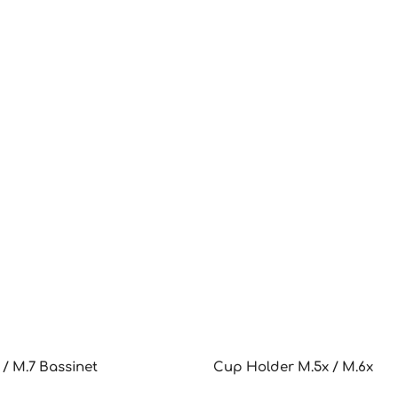
one ottimale. La grande
con protezione UPF 50+,
na finestrella di
ne nella parte posteriore e
 estensibile per offrire
tezione dai raggi
tti e permettere una
ircolazione di aria
erassino Il materassino è
a due strati. Rete a nido
er garantire traspirabilità
'aria. Schiuma
amento con microfori.
 / M.7 Bassinet
Cup Holder M.5x / M.6x
Produkt Anzahl: