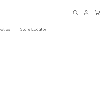
Il carre
ut us
Store Locator
Bassinets
M.2x Bassinet