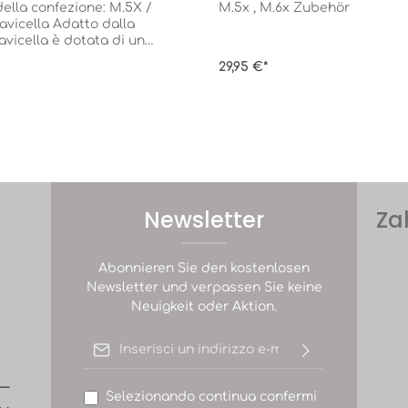
ella confezione: M.5X /
M.5x , M.6x Zubehör
avicella Adatto dalla
avicella è dotata di un
molto comodo e
29,95 €*
. Questo garantisce un
ante e sicuro. La
ben ventilata per
a circolazione ottimale
possibile aprire la
ventilazione sul fondo,
tta e nella parte
lla navicella. La rete a
UV integrata offre una
Newsletter
Za
ggiuntiva contro i raggi
osi e fornisce maggior
eonato. Grazie alle
Abonnieren Sie den kostenlosen
zioni della cappotta, è
roteggere il bambino
Newsletter und verpassen Sie keine
ntensa o dalle condizioni
Neuigkeit oder Aktion.
che fastidiose. La
 installa facilmente sul
Indirizzo e-mail*
passeggino. Anche la
 semplice grazie ai
n memoria.Materassino Il
Selezionando continua confermi
o è composto da due