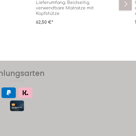
Lieferumfang: Beidseitig
verwendbare Matratze mit
Kopfstütze
62,50 €*
hlungsarten