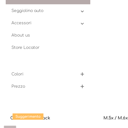
traspirazi
cappotta, 
Seggiolino auto
presenta u
ventilazio
Accessori
un frontino
ottima pro
ultraviole
About us
completa c
fresca.Mat
Store Locator
composto d
d'ape 3-D p
e flusso d
antisoffoc
Colori
Prezzo
Salta la galleria dei prodotti
Suggerimento
Cross x Back Pack
M.5x / M.6x