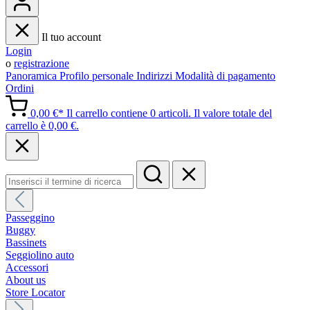
Il tuo account
Login
o
registrazione
Panoramica
Profilo personale
Indirizzi
Modalità di pagamento
Ordini
0,00 €*
Il carrello contiene 0 articoli. Il valore totale del
carrello è 0,00 €.
Passeggino
Buggy
Bassinets
Seggiolino auto
Accessori
About us
Store Locator