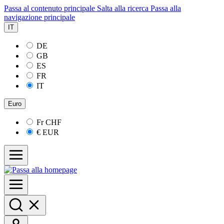
Passa al contenuto principale
Salta alla ricerca
Passa alla
navigazione principale
IT
DE
GB
ES
FR
IT
Euro
Fr
CHF
€
EUR