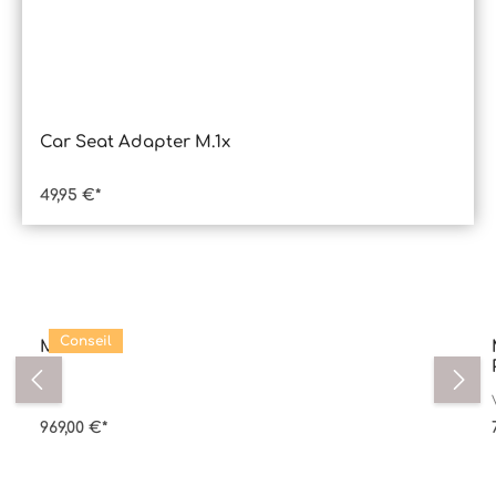
Car Seat Adapter M.1x
49,95 €*
Ignorer la galerie de produits
Conseil
M.5x
969,00 €*