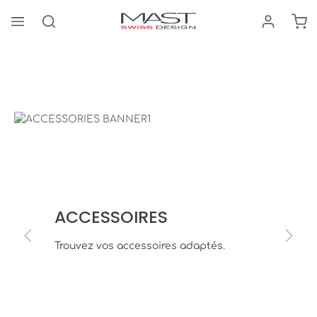
Le 
tenu principal
Accessoires
Adapter
Bildergalerie überspringen
ACCESSOIRES
Trouvez vos accessoires adaptés.